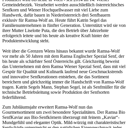
Gemeindebezirk. Verarbeitet werden ausschließlich österreichisches
Senfkorn und Wiener Hochquellwasser mit viel Liebe zum
Handwerk, dafür bauen in Niederösterreich drei Senfbauern
exklusiv für Ramsa-Wolf an. Heute führt Katrin Segel das
Familienunternehmen in fünfter Generation. Unterstützt wird sie von
ihrer Mutter Liselotte Puta, die den Betrieb über Jahrzehnte
erfolgreich leitete und bis heute als kreative Kraft hinter der
Produktentwicklung steht.
Weit über die Grenzen Wiens hinaus bekannt wurde Ramsa-Wolf
vor mehr als 50 Jahren mit dem Ramsa Englischer Spezial Senf, der
bis heute als schärfster Senf Österreichs gilt. Gleichzeitig beweist
das Unternehmen mit dem Ramsa Wiener Spezial Senf, dass mit viel
Gespür für Qualität und Kulinarik laufend neue Geschmackstrends
und innovative Senfkreationen entstehen, die das Sortiment
bereichern und gleichzeitig immer die Handschrift von Ramsa-Wolf
tragen. Katrin Segels Mann, Stephan Segel, ist als Senfmüller für die
technische Betriebsleitung sowie Produktion der Senfsorten
federführend.
Zum Jubiläumsjahr erweitert Ramsa-Wolf nun das
Gourmetsortiment um zwei besondere Spezialitäten. Der Ramsa Bio
SenfKaviar aus Bio-Senfkörnern überzeugt mit feinem „Kaviar“-
Mundgefühl und eleganter Optik. Mild-würzig mit charakteristischer
Senfschärfe unterstreicht er den natürlichen Eigengeschmack jeder