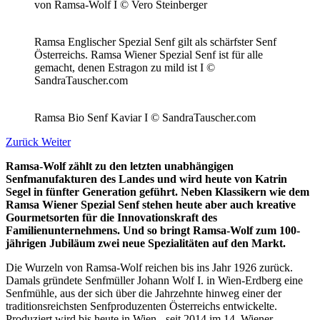
von Ramsa-Wolf I © Vero Steinberger
Ramsa Englischer Spezial Senf gilt als schärfster Senf
Österreichs. Ramsa Wiener Spezial Senf ist für alle
gemacht, denen Estragon zu mild ist I ©
SandraTauscher.com
Ramsa Bio Senf Kaviar I © SandraTauscher.com
Zurück
Weiter
Ramsa-Wolf zählt zu den letzten unabhängigen
Senfmanufakturen des Landes und wird heute von Katrin
Segel in fünfter Generation geführt. Neben Klassikern wie dem
Ramsa Wiener Spezial Senf stehen heute aber auch kreative
Gourmetsorten für die Innovationskraft des
Familienunternehmens. Und so bringt Ramsa-Wolf zum 100-
jährigen Jubiläum zwei neue Spezialitäten auf den Markt.
Die Wurzeln von Ramsa-Wolf reichen bis ins Jahr 1926 zurück.
Damals gründete Senfmüller Johann Wolf I. in Wien-Erdberg eine
Senfmühle, aus der sich über die Jahrzehnte hinweg einer der
traditionsreichsten Senfproduzenten Österreichs entwickelte.
Produziert wird bis heute in Wien - seit 2014 im 14. Wiener