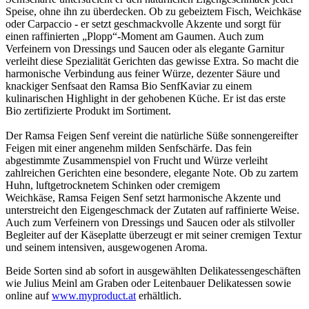
Speise, ohne ihn zu überdecken. Ob zu gebeiztem Fisch, Weichkäse
oder Carpaccio - er setzt geschmackvolle Akzente und sorgt für
einen raffinierten „Plopp“-Moment am Gaumen. Auch zum
Verfeinern von Dressings und Saucen oder als elegante Garnitur
verleiht diese Spezialität Gerichten das gewisse Extra. So macht die
harmonische Verbindung aus feiner Würze, dezenter Säure und
knackiger Senfsaat den Ramsa Bio SenfKaviar zu einem
kulinarischen Highlight in der gehobenen Küche. Er ist das erste
Bio zertifizierte Produkt im Sortiment.
Der Ramsa Feigen Senf vereint die natürliche Süße sonnengereifter
Feigen mit einer angenehm milden Senfschärfe. Das fein
abgestimmte Zusammenspiel von Frucht und Würze verleiht
zahlreichen Gerichten eine besondere, elegante Note. Ob zu zartem
Huhn, luftgetrocknetem Schinken oder cremigem
Weichkäse, Ramsa Feigen Senf setzt harmonische Akzente und
unterstreicht den Eigengeschmack der Zutaten auf raffinierte Weise.
Auch zum Verfeinern von Dressings und Saucen oder als stilvoller
Begleiter auf der Käseplatte überzeugt er mit seiner cremigen Textur
und seinem intensiven, ausgewogenen Aroma.
Beide Sorten sind ab sofort in ausgewählten Delikatessengeschäften
wie Julius Meinl am Graben oder Leitenbauer Delikatessen sowie
online auf
www.myproduct.at
erhältlich.