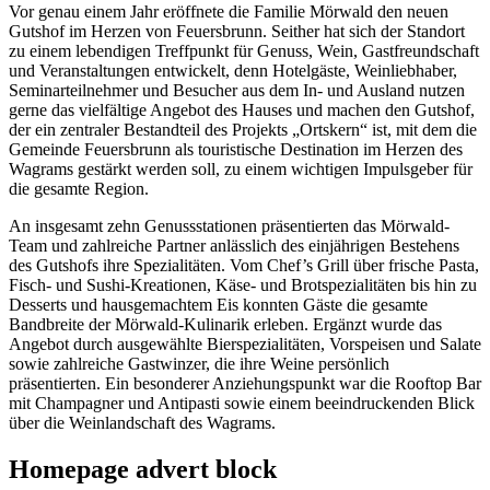
Vor genau einem Jahr eröffnete die Familie Mörwald den neuen
Gutshof im Herzen von Feuersbrunn. Seither hat sich der Standort
zu einem lebendigen Treffpunkt für Genuss, Wein, Gastfreundschaft
und Veranstaltungen entwickelt, denn Hotelgäste, Weinliebhaber,
Seminarteilnehmer und Besucher aus dem In- und Ausland nutzen
gerne das vielfältige Angebot des Hauses und machen den Gutshof,
der ein zentraler Bestandteil des Projekts „Ortskern“ ist, mit dem die
Gemeinde Feuersbrunn als touristische Destination im Herzen des
Wagrams gestärkt werden soll, zu einem wichtigen Impulsgeber für
die gesamte Region.
An insgesamt zehn Genussstationen präsentierten das Mörwald-
Team und zahlreiche Partner anlässlich des einjährigen Bestehens
des Gutshofs ihre Spezialitäten. Vom Chef’s Grill über frische Pasta,
Fisch- und Sushi-Kreationen, Käse- und Brotspezialitäten bis hin zu
Desserts und hausgemachtem Eis konnten Gäste die gesamte
Bandbreite der Mörwald-Kulinarik erleben. Ergänzt wurde das
Angebot durch ausgewählte Bierspezialitäten, Vorspeisen und Salate
sowie zahlreiche Gastwinzer, die ihre Weine persönlich
präsentierten. Ein besonderer Anziehungspunkt war die Rooftop Bar
mit Champagner und Antipasti sowie einem beeindruckenden Blick
über die Weinlandschaft des Wagrams.
Homepage advert block