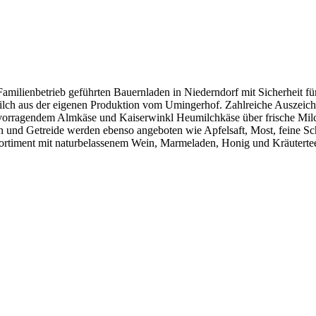
Familienbetrieb geführten Bauernladen in Niederndorf mit Sicherheit fü
ilch aus der eigenen Produktion vom Umingerhof. Zahlreiche Auszeich
rragendem Almkäse und Kaiserwinkl Heumilchkäse über frische Milch 
n und Getreide werden ebenso angeboten wie Apfelsaft, Most, feine S
 Sortiment mit naturbelassenem Wein, Marmeladen, Honig und Kräuterte