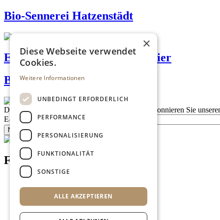
Bio-Sennerei Hatzenstädt
×
Diese Webseite verwendet
Erler Bäck - Dorfbäckerei Maier
Cookies.
Weitere Informationen
Biokäserei Walchsee
UNBEDINGT ERFORDERLICH
Description
Bleiben Sie auf dem Laufenden
Abonnieren Sie unseren
PERFORMANCE
E-Mail
Newsletter bestellen
PERSONALISIERUNG
FUNKTIONALITÄT
Footer menu (DE)
SONSTIGE
Datenschutzrichtlinien
Nutzungsbedingungen
ALLE AKZEPTIEREN
Kontakt
Impressum
Mediadaten