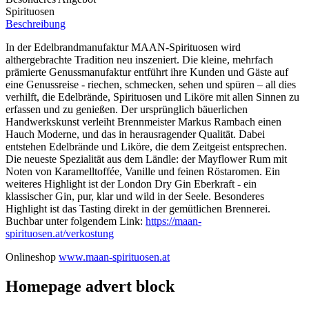
Spirituosen
Beschreibung
In der Edelbrandmanufaktur MAAN-Spirituosen wird
althergebrachte Tradition neu inszeniert. Die kleine, mehrfach
prämierte Genussmanufaktur entführt ihre Kunden und Gäste auf
eine Genussreise - riechen, schmecken, sehen und spüren – all dies
verhilft, die Edelbrände, Spirituosen und Liköre mit allen Sinnen zu
erfassen und zu genießen. Der ursprünglich bäuerlichen
Handwerkskunst verleiht Brennmeister Markus Rambach einen
Hauch Moderne, und das in herausragender Qualität. Dabei
entstehen Edelbrände und Liköre, die dem Zeitgeist entsprechen.
Die neueste Spezialität aus dem Ländle: der Mayflower Rum mit
Noten von Karamelltoffée, Vanille und feinen Röstaromen. Ein
weiteres Highlight ist der London Dry Gin Eberkraft - ein
klassischer Gin, pur, klar und wild in der Seele. Besonderes
Highlight ist das Tasting direkt in der gemütlichen Brennerei.
Buchbar unter folgendem Link:
https://maan-
spirituosen.at/verkostung
Onlineshop
www.maan-spirituosen.at
Homepage advert block