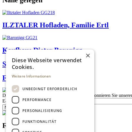
Nahe gelegen
ILZTALER Hofladen, Familie Ertl
Kaufhaus Dieter Baronigg
×
Diese Webseite verwendet
Schmankerlwerkstatt Eberl
Cookies.
Weitere Informationen
Fink's Delikatessen
UNBEDINGT ERFORDERLICH
Description
Bleiben Sie auf dem Laufenden
Abonnieren Sie unseren
PERFORMANCE
E-Mail
Newsletter bestellen
PERSONALISIERUNG
FUNKTIONALITÄT
Footer menu (DE)