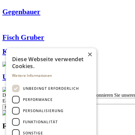
Gegenbauer
Fisch Gruber
Käsehütte am Naschmarkt
×
Diese Webseite verwendet
Cookies.
Weitere Informationen
Urbanek
UNBEDINGT ERFORDERLICH
Description
Bleiben Sie auf dem Laufenden
Abonnieren Sie unseren
PERFORMANCE
E-Mail
Newsletter bestellen
PERSONALISIERUNG
FUNKTIONALITÄT
Footer menu (DE)
SONSTIGE