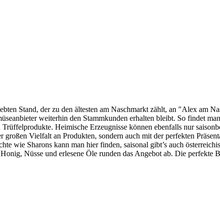
ebten Stand, der zu den ältesten am Naschmarkt zählt, an "Alex am Nas
müseanbieter weiterhin den Stammkunden erhalten bleibt. So findet man
und Trüffelprodukte. Heimische Erzeugnisse können ebenfalls nur saison
er großen Vielfalt an Produkten, sondern auch mit der perfekten Präsen
chte wie Sharons kann man hier finden, saisonal gibt’s auch österreic
ig, Nüsse und erlesene Öle runden das Angebot ab. Die perfekte Berat