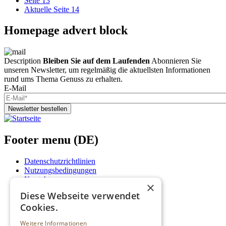
Seite
13
Aktuelle Seite
14
Homepage advert block
Description
Bleiben Sie auf dem Laufenden
Abonnieren Sie
unseren Newsletter, um regelmäßig die aktuellsten Informationen
rund ums Thema Genuss zu erhalten.
E-Mail
Newsletter bestellen
Footer menu (DE)
Datenschutzrichtlinien
Nutzungsbedingungen
Kontakt
×
Impressum
Diese Webseite verwendet
Mediadaten
Cookies.
AGB
Newsletter
Weitere Informationen
Login