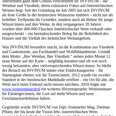
Jahrzehnten ganz dem Genuss verschrieben ist: INVINUM – die
Weinbar und Vinothek, deren exklusiver Fokus auf österreichischen
Weinen liegt. Seit der Gründung im Juli 2005 hat sich INVINUM
als feste Größe in der heimischen Weinszene etabliert – nicht nur als
beliebter Treffpunkt für Genießer, sondern auch als Bühne für junge
Winzer:innen und ihre Weine. In den vergangenen 20 Jahren
wurden über 400.000 Flaschen österreichischer Wein verkauft oder
ausgeschenkt – ein beeindruckender Beleg für die Beliebtheit des
Hauses und die Vielfalt des heimischen Weinangebots.
Was INVINUM besonders macht, ist die Kombination aus Vinothek
und Gastronomie, aus Fachhandel und Wohlfühlambiente. Gemäß
dem Motto: „Ihre Weinbar, Ihre Vinothek.“ stehen jeden Monat 12
neue Weine auf der Karte – sorgfältig kuratiert und oft von noch
wenig bekannten, aber vielversprechenden Winzer:innen. So bleibt
der Besuch im INVINUM immer eine Entdeckungsreise – für
Stammgäste ebenso wie für Tourist:innen. 2012 wurde ein zweiter
Standort in der Innsbrucker Markthalle eröffnet – ein Ort für alle, die
Wein auch beim Einkauf nicht missen möchten. 2019 folgte mit
www.weinseminar.tirol
ein weiteres Herzensprojekt: Weinseminare
für Einsteiger:innen, die Lust auf mehr Wissen und neue
Geschmackserlebnisse haben.
Gegründet wurde INVINUM von Dipl.-Sommelier Mag. Dietmar
Pfister, der bis heute die Vision lebt, österreichischen Wein