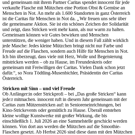
und gemeinsam mit ihrem Partner Caritas spendet innocent für jede
verkaufte Flasche mit Mützchen eine Portion Obst & Gemüse an
Menschen in Not. An mehr als 1.600 Standorten in ganz Österreich
ist die Caritas für Menschen in Not da.
„
Wir freuen uns sehr über
die gemeinsame Aktion. Sie ist ein schönes Zeichen der Solidarität
und zeigt, dass Stricken weit mehr kann, als nur warm zu halten.
Gemeinsam können wir Gutes bewirken und Menschen
unterstützen, die weniger haben. Und in diesem Fall zählt wirklich
jede Masche: Jedes kleine Mützchen bringt nicht nur Farbe und
Freude auf die Flaschen, sondern auch Hilfe für Menschen in Not.
Ich bin überzeugt, dass viele mit Herz, Wolle und Begeisterung
mitstricken werden – ob zu Hause, im Freundeskreis oder
gemeinsam mit Freiwilligen der Caritas. Vielen Dank schon jetzt
dafür.“
,
so Nora Tödtling-Musenbichler, Präsidentin der Caritas
Österreich.
Stricken mit Sinn – und viel Freude
Ob Anfänger:in oder Strickprofi – bei „Das große Stricken“ kann
jede:r mitmachen. innocent ruft in diesem Jahr gemeinsam mit der
Caritas zum Mützenstricken auf: in Senioreneinrichtungen, bei
Kino-Strickevents oder gemütlich zu Hause. Überall entstehen
kleine wollige Kunstwerke mit großer Wirkung, die bis
einschließlich 1. Juli 2026 an eine Sammelstelle geschickt werden
können. Von dort aus werden die Mützchen auf die Smoothie-
Flaschen gesetzt. Ab Herbst 2026 sind diese dann mit den Mützchen