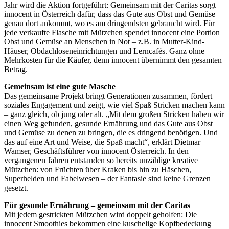
Jahr wird die Aktion fortgeführt: Gemeinsam mit der Caritas sorgt
innocent in Österreich dafür, dass das Gute aus Obst und Gemüse
genau dort ankommt, wo es am dringendsten gebraucht wird. Für
jede verkaufte Flasche mit Mützchen spendet innocent eine Portion
Obst und Gemüse an Menschen in Not – z.B. in Mutter-Kind-
Häuser, Obdachloseneinrichtungen und Lerncafés. Ganz ohne
Mehrkosten für die Käufer, denn innocent übernimmt den gesamten
Betrag.
Gemeinsam ist eine gute Masche
Das gemeinsame Projekt bringt Generationen zusammen, fördert
soziales Engagement und zeigt, wie viel Spaß Stricken machen kann
– ganz gleich, ob jung oder alt. „Mit dem großen Stricken haben wir
einen Weg gefunden, gesunde Ernährung und das Gute aus Obst
und Gemüse zu denen zu bringen, die es dringend benötigen. Und
das auf eine Art und Weise, die Spaß macht“, erklärt Dietmar
Wamser, Geschäftsführer von innocent Österreich.
In den
vergangenen Jahren entstanden so bereits unzählige kreative
Mützchen: von Früchten über Kraken bis hin zu Häschen,
Superhelden und Fabelwesen – der Fantasie sind keine Grenzen
gesetzt.
Für gesunde Ernährung – gemeinsam mit der Caritas
Mit jedem gestrickten Mützchen wird doppelt geholfen: Die
innocent Smoothies bekommen eine kuschelige Kopfbedeckung