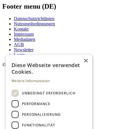
Footer menu (DE)
Datenschutzrichtlinien
Nutzungsbedingungen
Kontakt
Impressum
Mediadaten
AGB
Newsletter
Login
×
Diese Webseite verwendet
©
2026. Alle Rechte vorbehalten.
Cookies.
Weitere Informationen
UNBEDINGT ERFORDERLICH
PERFORMANCE
PERSONALISIERUNG
FUNKTIONALITÄT