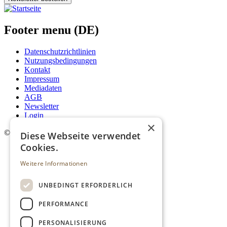
Footer menu (DE)
Datenschutzrichtlinien
Nutzungsbedingungen
Kontakt
Impressum
Mediadaten
AGB
Newsletter
Login
×
©
2026. Alle Rechte vorbehalten.
Diese Webseite verwendet
Cookies.
Weitere Informationen
UNBEDINGT ERFORDERLICH
PERFORMANCE
PERSONALISIERUNG