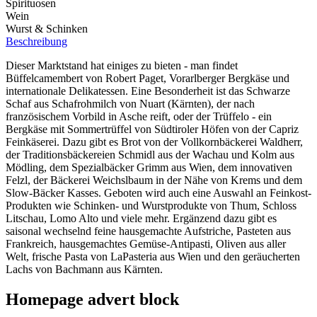
Spirituosen
Wein
Wurst & Schinken
Beschreibung
Dieser Marktstand hat einiges zu bieten - man findet
Büffelcamembert von Robert Paget, Vorarlberger Bergkäse und
internationale Delikatessen. Eine Besonderheit ist das Schwarze
Schaf aus Schafrohmilch von Nuart (Kärnten), der nach
französischem Vorbild in Asche reift, oder der Trüffelo - ein
Bergkäse mit Sommertrüffel von Südtiroler Höfen von der Capriz
Feinkäserei. Dazu gibt es Brot von der Vollkornbäckerei Waldherr,
der Traditionsbäckereien Schmidl aus der Wachau und Kolm aus
Mödling, dem Spezialbäcker Grimm aus Wien, dem innovativen
Felzl, der Bäckerei Weichslbaum in der Nähe von Krems und dem
Slow-Bäcker Kasses. Geboten wird auch eine Auswahl an Feinkost-
Produkten wie Schinken- und Wurstprodukte von Thum, Schloss
Litschau, Lomo Alto und viele mehr. Ergänzend dazu gibt es
saisonal wechselnd feine hausgemachte Aufstriche, Pasteten aus
Frankreich, hausgemachtes Gemüse-Antipasti, Oliven aus aller
Welt, frische Pasta von LaPasteria aus Wien und den geräucherten
Lachs von Bachmann aus Kärnten.
Homepage advert block