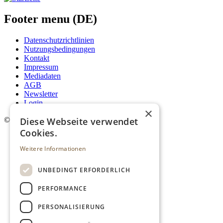
Footer menu (DE)
Datenschutzrichtlinien
Nutzungsbedingungen
Kontakt
Impressum
Mediadaten
AGB
Newsletter
Login
×
Diese Webseite verwendet
©
2026. Alle Rechte vorbehalten.
Cookies.
Weitere Informationen
UNBEDINGT ERFORDERLICH
PERFORMANCE
PERSONALISIERUNG