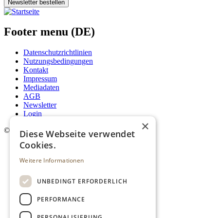
Newsletter bestellen
Footer menu (DE)
Datenschutzrichtlinien
Nutzungsbedingungen
Kontakt
Impressum
Mediadaten
AGB
Newsletter
Login
×
©
2026. Alle Rechte vorbehalten.
Diese Webseite verwendet
Cookies.
Weitere Informationen
UNBEDINGT ERFORDERLICH
PERFORMANCE
PERSONALISIERUNG