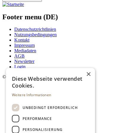
Footer menu (DE)
Datenschutzrichtlinien
Nutzungsbedingungen
Kontakt
Impressum
Mediadaten
AGB
Newsletter
Login
×
©
2026. Alle Rechte vorbehalten.
Diese Webseite verwendet
Cookies.
Weitere Informationen
UNBEDINGT ERFORDERLICH
PERFORMANCE
PERSONALISIERUNG