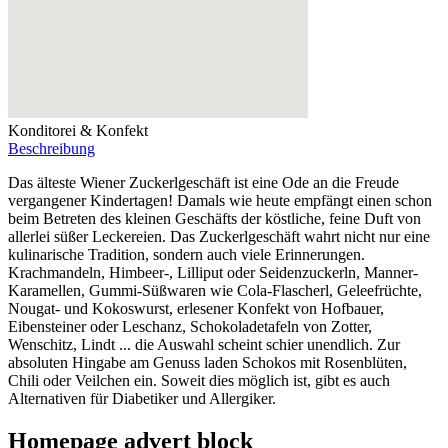
Konditorei & Konfekt
Beschreibung
Das älteste Wiener Zuckerlgeschäft ist eine Ode an die Freude
vergangener Kindertagen! Damals wie heute empfängt einen schon
beim Betreten des kleinen Geschäfts der köstliche, feine Duft von
allerlei süßer Leckereien. Das Zuckerlgeschäft wahrt nicht nur eine
kulinarische Tradition, sondern auch viele Erinnerungen.
Krachmandeln, Himbeer-, Lilliput oder Seidenzuckerln, Manner-
Karamellen, Gummi-Süßwaren wie Cola-Flascherl, Geleefrüchte,
Nougat- und Kokoswurst, erlesener Konfekt von Hofbauer,
Eibensteiner oder Leschanz, Schokoladetafeln von Zotter,
Wenschitz, Lindt ... die Auswahl scheint schier unendlich. Zur
absoluten Hingabe am Genuss laden Schokos mit Rosenblüten,
Chili oder Veilchen ein. Soweit dies möglich ist, gibt es auch
Alternativen für Diabetiker und Allergiker.
Homepage advert block