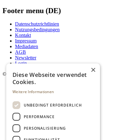
Footer menu (DE)
Datenschutzrichtlinien
Nutzungsbedingungen
Kontakt
Impressum
Mediadaten
AGB
Newsletter
Login
×
Diese Webseite verwendet
©
2026. Alle Rechte vorbehalten.
Cookies.
Weitere Informationen
UNBEDINGT ERFORDERLICH
PERFORMANCE
PERSONALISIERUNG
FUNKTIONALITÄT