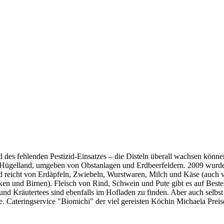
 des fehlenden Pestizid-Einsatzes – die Disteln überall wachsen können
n Hügelland, umgeben von Obstanlagen und Erdbeerfeldern. 2009 wurde
d reicht von Erdäpfeln, Zwiebeln, Wurstwaren, Milch und Käse (auch 
hken und Birnen). Fleisch von Rind, Schwein und Pute gibt es auf Bes
nd Kräutertees sind ebenfalls im Hofladen zu finden. Aber auch selbst
. Cateringservice "Biomichi" der viel gereisten Köchin Michaela Preis