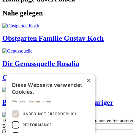
Nahe gelegen
Obstgarten Familie Gustav Koch
Die Genussquelle Rosalia
GanzGans
×
Diese Webseite verwendet
Cookies.
Weitere Informationen
Böhm Genussbauernhof & Heuriger
UNBEDINGT ERFORDERLICH
Description
Bleiben Sie auf dem Laufenden
Abonnieren Sie unseren
PERFORMANCE
E-Mail
Newsletter bestellen