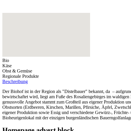
Bio
Käse
Obst & Gemüse
Regionale Produkte
Beschreibung
Der Biohof ist in der Region als "Distelbauer" bekannt, da – aufgrund
bewirtschaftet wird, liegt am Fuße des Rosaliengebirges im waldige
genussvolle Angebot stammt zum Großteil aus eigener Produktion un
Obstsorten (Erdbeeren, Kirschen, Marillen, Pfirsiche, Äpfel, Zwetsc
eigener Produktion sowie Essig und verschiedene Gewürz-, Früchte- u
Bioheurigenlokal mit der einzigen burgenländischen Bauerngolfanlage
Homepage advert block