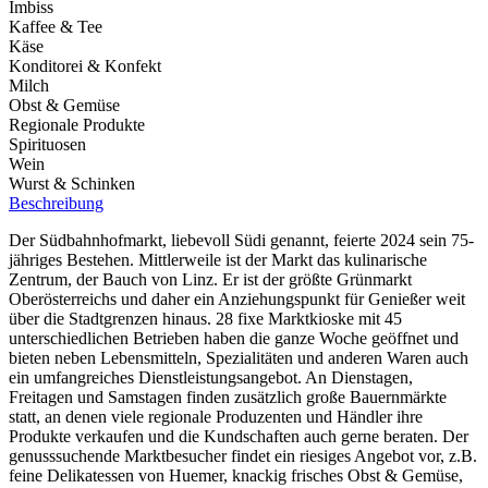
Imbiss
Kaffee & Tee
Käse
Konditorei & Konfekt
Milch
Obst & Gemüse
Regionale Produkte
Spirituosen
Wein
Wurst & Schinken
Beschreibung
Der Südbahnhofmarkt, liebevoll Südi genannt, feierte 2024 sein 75-
jähriges Bestehen. Mittlerweile ist der Markt das kulinarische
Zentrum, der Bauch von Linz. Er ist der größte Grünmarkt
Oberösterreichs und daher ein Anziehungspunkt für Genießer weit
über die Stadtgrenzen hinaus. 28 fixe Marktkioske mit 45
unterschiedlichen Betrieben haben die ganze Woche geöffnet und
bieten neben Lebensmitteln, Spezialitäten und anderen Waren auch
ein umfangreiches Dienstleistungsangebot. An Dienstagen,
Freitagen und Samstagen finden zusätzlich große Bauernmärkte
statt, an denen viele regionale Produzenten und Händler ihre
Produkte verkaufen und die Kundschaften auch gerne beraten. Der
genusssuchende Marktbesucher findet ein riesiges Angebot vor, z.B.
feine Delikatessen von Huemer, knackig frisches Obst & Gemüse,