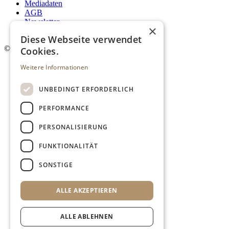
Mediadaten
AGB
Newsletter
×
Login
Diese Webseite verwendet
©
2026. Alle Rechte vorbehalten.
Cookies.
Weitere Informationen
UNBEDINGT ERFORDERLICH
PERFORMANCE
PERSONALISIERUNG
FUNKTIONALITÄT
SONSTIGE
ALLE AKZEPTIEREN
ALLE ABLEHNEN