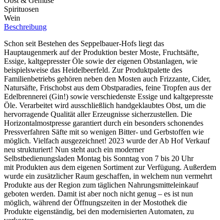
Obst & Gemüse
Spirituosen
Wein
Beschreibung
Schon seit Bestehen des Seppelbauer-Hofs liegt das
Hauptaugenmerk auf der Produktion bester Moste, Fruchtsäfte,
Essige, kaltgepresster Öle sowie der eigenen Obstanlagen, wie
beispielsweise das Heidelbeerfeld. Zur Produktpalette des
Familienbetriebs gehören neben den Mosten auch Frizzante, Cider,
Natursäfte, Frischobst aus dem Obstparadies, feine Tropfen aus der
Edelbrennerei (Gin!) sowie verschiedenste Essige und kaltgepresste
Öle. Verarbeitet wird ausschließlich handgeklaubtes Obst, um die
hervorragende Qualität aller Erzeugnisse sicherzustellen. Die
Horizontalmostpresse garantiert durch ein besonders schonendes
Pressverfahren Säfte mit so wenigen Bitter- und Gerbstoffen wie
möglich. Vielfach ausgezeichnet! 2023 wurde der Ab Hof Verkauf
neu strukturiert! Nun steht auch ein moderner
Selbstbedienungsladen Montag bis Sonntag von 7 bis 20 Uhr
mit Produkten aus dem eigenen Sortiment zur Verfügung. Außerdem
wurde ein zusätzlicher Raum geschaffen, in welchem nun vermehrt
Produkte aus der Region zum täglichen Nahrungsmitteleinkauf
geboten werden. Damit ist aber noch nicht genug – es ist nun
möglich, während der Öffnungszeiten in der Mostothek die
Produkte eigenständig, bei den modernisierten Automaten, zu