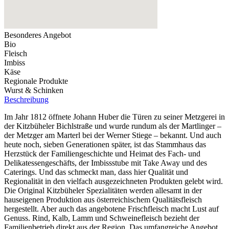
Besonderes Angebot
Bio
Fleisch
Imbiss
Käse
Regionale Produkte
Wurst & Schinken
Beschreibung
Im Jahr 1812 öffnete Johann Huber die Türen zu seiner Metzgerei in
der Kitzbüheler Bichlstraße und wurde rundum als der Martlinger –
der Metzger am Marterl bei der Werner Stiege – bekannt. Und auch
heute noch, sieben Generationen später, ist das Stammhaus das
Herzstück der Familiengeschichte und Heimat des Fach- und
Delikatessengeschäfts, der Imbissstube mit Take Away und des
Caterings. Und das schmeckt man, dass hier Qualität und
Regionalität in den vielfach ausgezeichneten Produkten gelebt wird.
Die Original Kitzbüheler Spezialitäten werden allesamt in der
hauseigenen Produktion aus österreichischem Qualitätsfleisch
hergestellt. Aber auch das angebotene Frischfleisch macht Lust auf
Genuss. Rind, Kalb, Lamm und Schweinefleisch bezieht der
Familienbetrieb direkt aus der Region. Das umfangreiche Angebot