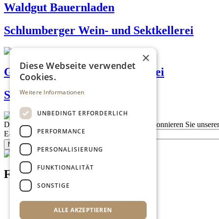
Waldgut Bauernladen
Schlumberger Wein- und Sektkellerei
×
Diese Webseite verwendet
Gradwohl Bio Vollwertbäckerei
Cookies.
Weitere Informationen
Ströck - Obkirchergasse
UNBEDINGT ERFORDERLICH
Description
Bleiben Sie auf dem Laufenden
Abonnieren Sie unseren
PERFORMANCE
E-Mail
Newsletter bestellen
PERSONALISIERUNG
FUNKTIONALITÄT
Footer menu (DE)
SONSTIGE
Datenschutzrichtlinien
Nutzungsbedingungen
ALLE AKZEPTIEREN
Kontakt