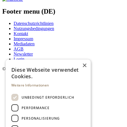
Footer menu (DE)
Datenschutzrichtlinien
Nutzungsbedingungen
Kontakt
Impressum
Mediadaten
AGB
Newsletter
Login
×
Diese Webseite verwendet
©
2026. Alle Rechte vorbehalten.
Cookies.
Weitere Informationen
UNBEDINGT ERFORDERLICH
PERFORMANCE
PERSONALISIERUNG