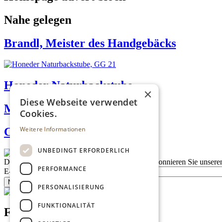
Nahe gelegen
Brandl, Meister des Handgebäcks
Honeder Naturbackstube
×
Diese Webseite verwendet
Meeresbrise
Cookies.
Weitere Informationen
Confiserie Isabella
UNBEDINGT ERFORDERLICH
Description
Bleiben Sie auf dem Laufenden
Abonnieren Sie unseren
PERFORMANCE
E-Mail
Newsletter bestellen
PERSONALISIERUNG
FUNKTIONALITÄT
Footer menu (DE)