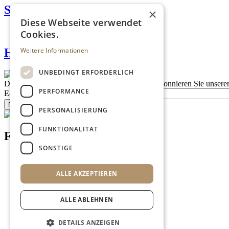
Sonnbergmarkt
×
Diese Webseite verwendet
Cookies.
Weitere Informationen
Haug Delikatessen
UNBEDINGT ERFORDERLICH
Description
Bleiben Sie auf dem Laufenden
Abonnieren Sie unseren
PERFORMANCE
E-Mail
Newsletter bestellen
PERSONALISIERUNG
FUNKTIONALITÄT
Footer menu (DE)
SONSTIGE
Datenschutzrichtlinien
Nutzungsbedingungen
ALLE AKZEPTIEREN
Kontakt
Impressum
Mediadaten
ALLE ABLEHNEN
AGB
Newsletter
Login
DETAILS ANZEIGEN