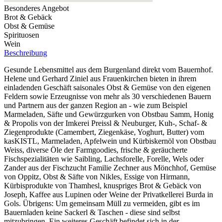
Besonderes Angebot
Brot & Gebäck
Obst & Gemüse
Spirituosen
Wein
Beschreibung
Gesunde Lebensmittel aus dem Burgenland direkt vom Bauernhof.
Helene und Gerhard Ziniel aus Frauenkirchen bieten in ihrem
einladenden Geschäft saisonales Obst & Gemüse von den eigenen
Feldern sowie Erzeugnisse von mehr als 30 verschiedenen Bauern
und Partnern aus der ganzen Region an - wie zum Beispiel
Marmeladen, Säfte und Gewürzgurken von Obstbau Samm, Honig
& Propolis von der Imkerei Preissl & Neuburger, Kuh-, Schaf- &
Ziegenprodukte (Camembert, Ziegenkäse, Yoghurt, Butter) vom
kasKISTL, Marmeladen, Apfelwein und Kürbiskernöl von Obstbau
Weiss, diverse Öle der Farmgoodies, frische & geräucherte
Fischspezialitäten wie Saibling, Lachsforelle, Forelle, Wels oder
Zander aus der Fischzucht Familie Zechner aus Mönchhof, Gemüse
von Oppitz, Obst & Säfte von Nikles, Essige von Hirmann,
Kürbisprodukte von Thamhesl, knuspriges Brot & Gebäck von
Joseph, Kaffee aus Lupinen oder Weine der Privatkellerei Burda in
Gols. Übrigens: Um gemeinsam Müll zu vermeiden, gibt es im
Bauernladen keine Sackerl & Taschen - diese sind selbst
mitzubringen. Ein weiteres Geschäft befindet sich in der