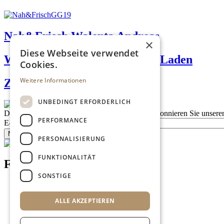
Nah&Frisch Walenta Andreas
×
Diese Webseite verwendet
WaLaLa - Waldviertler Land-Laden
Cookies.
Weitere Informationen
Zimmermann Teigwaren
UNBEDINGT ERFORDERLICH
Description
Bleiben Sie auf dem Laufenden
Abonnieren Sie unseren
PERFORMANCE
E-Mail
Newsletter bestellen
PERSONALISIERUNG
FUNKTIONALITÄT
Footer menu (DE)
SONSTIGE
Datenschutzrichtlinien
Nutzungsbedingungen
ALLE AKZEPTIEREN
Kontakt
Impressum
Mediadaten