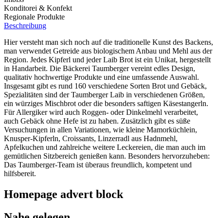
Konditorei & Konfekt
Regionale Produkte
Beschreibung
Hier versteht man sich noch auf die traditionelle Kunst des Backens,
man verwendet Getreide aus biologischem Anbau und Mehl aus der
Region. Jedes Kipferl und jeder Laib Brot ist ein Unikat, hergestellt
in Handarbeit. Die Bäckerei Taumberger vereint edles Design,
qualitativ hochwertige Produkte und eine umfassende Auswahl.
Insgesamt gibt es rund 160 verschiedene Sorten Brot und Gebäck,
Spezialitäten sind der Taumberger Laib in verschiedenen Größen,
ein würziges Mischbrot oder die besonders saftigen Käsestangerln.
Für Allergiker wird auch Roggen- oder Dinkelmehl verarbeitet,
auch Gebäck ohne Hefe ist zu haben. Zusätzlich gibt es süße
Versuchungen in allen Variationen, wie kleine Mamorküchlein,
Knusper-Kipferln, Croissants, Linzerradl aus Hadnmehl,
Apfelkuchen und zahlreiche weitere Leckereien, die man auch im
gemütlichen Sitzbereich genießen kann. Besonders hervorzuheben:
Das Taumberger-Team ist überaus freundlich, kompetent und
hilfsbereit.
Homepage advert block
Nahe gelegen