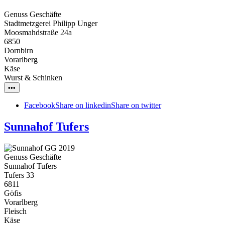
Genuss Geschäfte
Stadtmetzgerei Philipp Unger
Moosmahdstraße 24a
6850
Dornbirn
Vorarlberg
Käse
Wurst & Schinken
•••
Facebook
Share on linkedin
Share on twitter
Sunnahof Tufers
Genuss Geschäfte
Sunnahof Tufers
Tufers 33
6811
Göfis
Vorarlberg
Fleisch
Käse