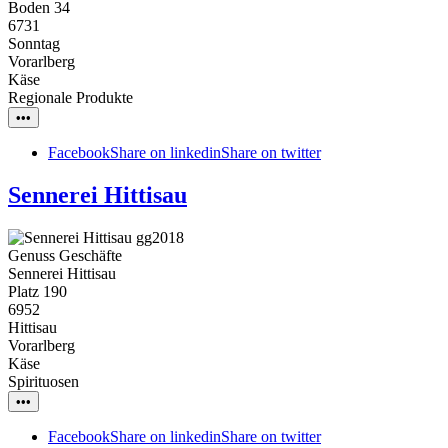
Boden 34
6731
Sonntag
Vorarlberg
Käse
Regionale Produkte
•••
Facebook
Share on linkedin
Share on twitter
Sennerei Hittisau
Genuss Geschäfte
Sennerei Hittisau
Platz 190
6952
Hittisau
Vorarlberg
Käse
Spirituosen
•••
Facebook
Share on linkedin
Share on twitter