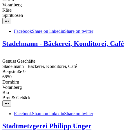
Vorarlberg
Käse
Spirituosen
•••
Facebook
Share on linkedin
Share on twitter
Stadelmann - Bäckerei, Konditorei, Café
Genuss Geschäfte
Stadelmann - Bäckerei, Konditorei, Café
Bergstraße 9
6850
Dornbirn
Vorarlberg
Bio
Brot & Gebäck
•••
Facebook
Share on linkedin
Share on twitter
Stadtmetzgerei Philipp Unger